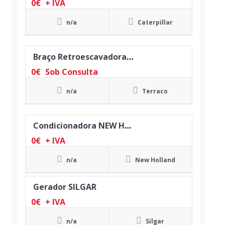
0
€
+ IVA
n/a
Caterpillar
Braço Retroescavadora TERRACO
0
€
Sob Consulta
n/a
Terraco
Condicionadora NEW HOLLAND
0
€
+ IVA
n/a
New Holland
Gerador SILGAR
0
€
+ IVA
n/a
Silgar