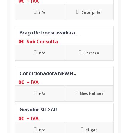
0
€
+ IVA
n/a
Caterpillar
Braço Retroescavadora TERRACO
0
€
Sob Consulta
n/a
Terraco
Condicionadora NEW HOLLAND
0
€
+ IVA
n/a
New Holland
Gerador SILGAR
0
€
+ IVA
n/a
Silgar