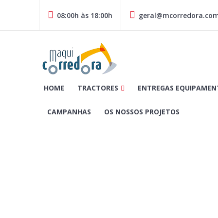
Skip
to
08:00h às 18:00h
geral@mcorredora.co
content
MAQUICORREDORA | Comércio e Reparação de Máquinas e 
HOME
TRACTORES
ENTREGAS EQUIPAMEN
CAMPANHAS
OS NOSSOS PROJETOS