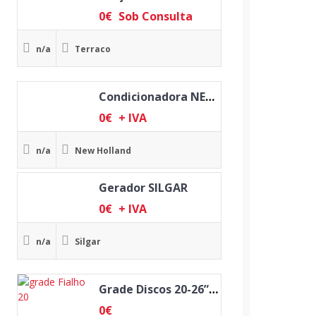
0
€
Sob Consulta
n/a
Terraco
Condicionadora NEW HOLLAND
0
€
+ IVA
n/a
New Holland
Gerador SILGAR
0
€
+ IVA
n/a
Silgar
Grade Discos 20-26” // 20 Discos
0
€