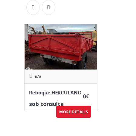
n/a
Reboque HERCULANO
0
€
sob consulta
MORE DETAILS