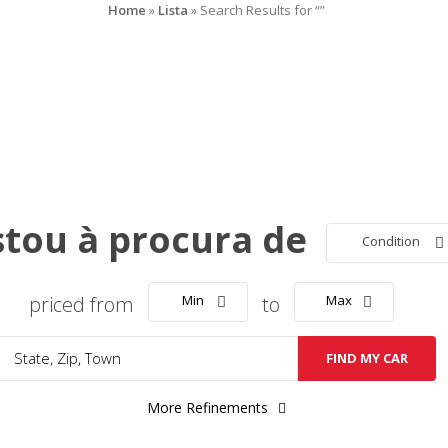
Home
»
Lista
»
Search Results for “”
stou à procura de
Condition
priced from
Min
to
Max
FIND MY CAR
More Refinements