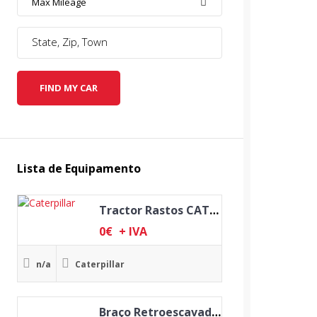
Max Mileage
FIND MY CAR
Lista de Equipamento
Tractor Rastos CATERPILLAR D3B SA
0
€
+ IVA
n/a
Caterpillar
Braço Retroescavadora TERRACO