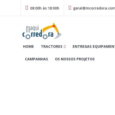
Skip
to
08:00h às 18:00h
geral@mcorredora.co
content
MAQUICORREDORA | Comércio e Reparação de Máquinas e 
HOME
TRACTORES
ENTREGAS EQUIPAMEN
CAMPANHAS
OS NOSSOS PROJETOS